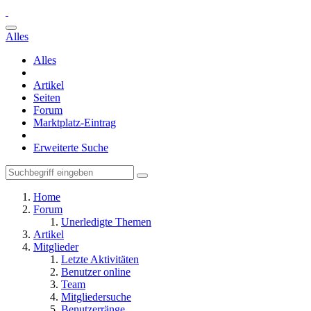
Alles
Alles
Artikel
Seiten
Forum
Marktplatz-Eintrag
Erweiterte Suche
Home
Forum
Unerledigte Themen
Artikel
Mitglieder
Letzte Aktivitäten
Benutzer online
Team
Mitgliedersuche
Benutzerränge