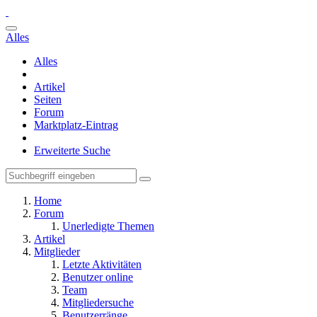
Alles
Alles
Artikel
Seiten
Forum
Marktplatz-Eintrag
Erweiterte Suche
Home
Forum
Unerledigte Themen
Artikel
Mitglieder
Letzte Aktivitäten
Benutzer online
Team
Mitgliedersuche
Benutzerränge