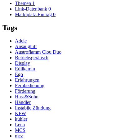
Themen
1
Link-Datenbank
0
Marktplatz-Eintrag
0
Tags
Adele
Ansaugluft
Austroflamm Clou Duo
Betriebsgeräusch
Display
Edilkamin
Ego
Erfahrungen
Fernbedienung
Förderung
Hass&Sohn
Händler
Instabile Zündung
KFW
kühler
Lena
MCS
mcz