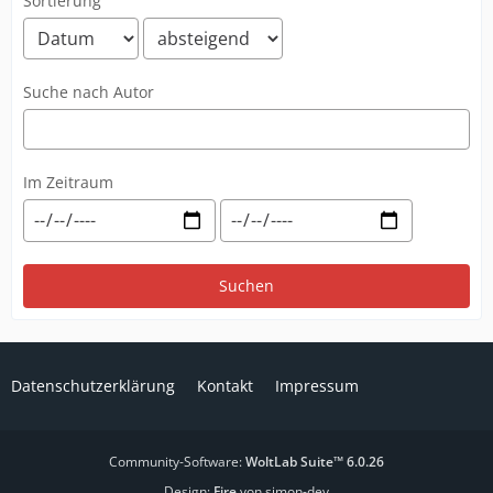
Sortierung
Suche nach Autor
Im Zeitraum
Suchen
Datenschutzerklärung
Kontakt
Impressum
Community-Software:
WoltLab Suite™ 6.0.26
Design:
Fire
von simon-dev