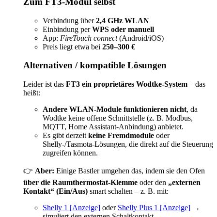
Zum FT3-Modul selbst
Verbindung über
2,4 GHz WLAN
Einbindung per
WPS oder manuell
App:
FireTouch connect
(Android/iOS)
Preis liegt etwa bei
250–300 €
Alternativen / kompatible Lösungen
Leider ist das
FT3 ein proprietäres Wodtke-System
– das
heißt:
Andere WLAN-Module funktionieren nicht
, da
Wodtke keine offene Schnittstelle (z. B. Modbus,
MQTT, Home Assistant-Anbindung) anbietet.
Es gibt derzeit
keine Fremdmodule
oder
Shelly-/Tasmota-Lösungen, die direkt auf die Steuerung
zugreifen können.
👉
Aber:
Einige Bastler umgehen das, indem sie den Ofen
über die Raumthermostat-Klemme
oder den
„externen
Kontakt“ (Ein/Aus)
smart schalten – z. B. mit:
Shelly 1 [Anzeige]
oder
Shelly Plus 1 [Anzeige]
→
simuliert den externen Schaltkontakt