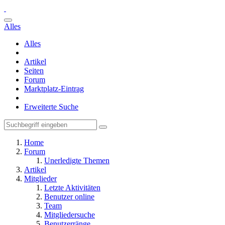
Alles
Alles
Artikel
Seiten
Forum
Marktplatz-Eintrag
Erweiterte Suche
Home
Forum
Unerledigte Themen
Artikel
Mitglieder
Letzte Aktivitäten
Benutzer online
Team
Mitgliedersuche
Benutzerränge